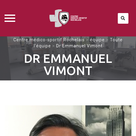
Skip
Centre médico-sportif Rochelais
>
équipe
>
Toute
l'équipe
>
Dr Emmanuel Vimont
to
DR EMMANUEL
content
VIMONT