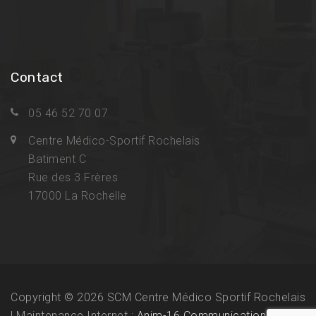
Contact
05 46 52 70 07
Centre Médico-Sportif Rochelais
Batiment C
Rue des 3 Frères
17000 La Rochelle
Copyright © 2026 SCM Centre Médico Sportif Rochelais
| Maintenance Internet :
Anim-16 Communication
.